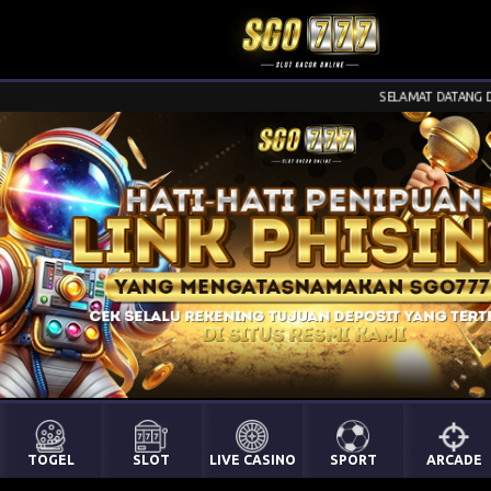
SELAMAT DATANG DI WE
TOGEL
SLOT
LIVE CASINO
SPORT
ARCADE