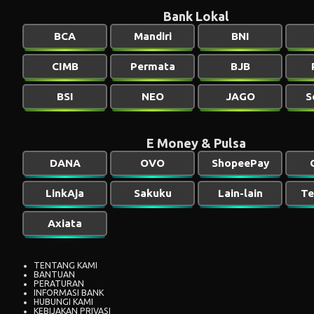
Bank Lokal
BCA
Mandiri
BNI
CIMB
Permata
BJB
BSI
NEO
JAGO
S
E Money & Pulsa
DANA
OVO
ShopeePay
LinkAja
Sakuku
Lain-lain
Te
Axiata
TENTANG KAMI
BANTUAN
PERATURAN
INFORMASI BANK
HUBUNGI KAMI
KEBIJAKAN PRIVASI