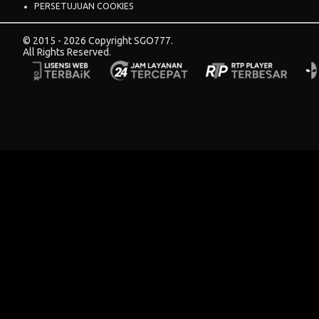
PERSETUJUAN COOKIES
© 2015 - 2026 Copyright SGO777.
All Rights Reserved.