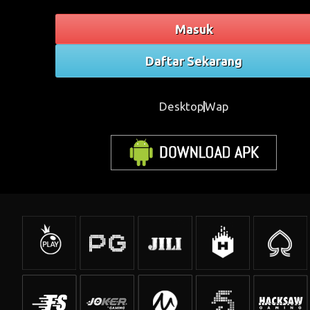
Masuk
Daftar Sekarang
Desktop
Wap