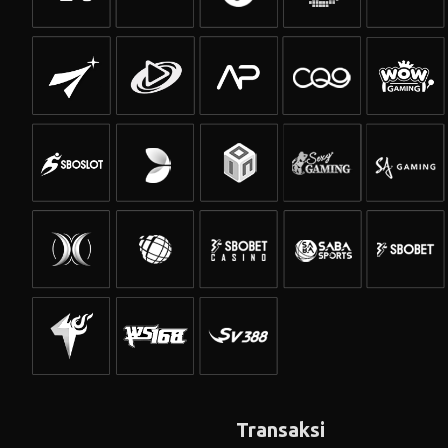
Transaksi