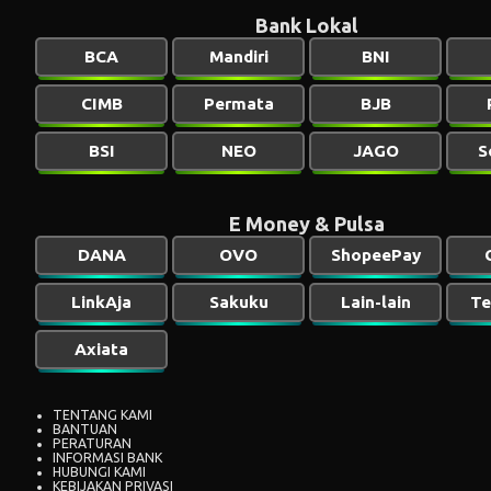
Bank Lokal
BCA
Mandiri
BNI
CIMB
Permata
BJB
BSI
NEO
JAGO
S
E Money & Pulsa
DANA
OVO
ShopeePay
LinkAja
Sakuku
Lain-lain
Te
Axiata
TENTANG KAMI
BANTUAN
PERATURAN
INFORMASI BANK
HUBUNGI KAMI
KEBIJAKAN PRIVASI