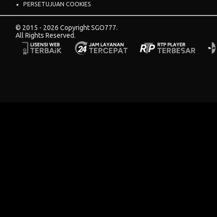
PERSETUJUAN COOKIES
© 2015 - 2026 Copyright SGO777.
All Rights Reserved.