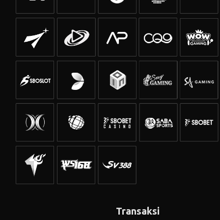
Transaksi