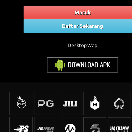
Masuk
Daftar Sekarang
Desktop
Wap